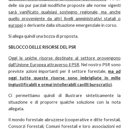
delle sia pur parziali modifiche proposte alle norme vigenti
sarà vanificato qualsiasi sostegno regionale, ma anche
quello proveniente da altri livelli amministrativi statali o
europei
o derivante dalla situazione emergenziale in corso.
Si allega quindi una bozza di proposta.
SBLOCCO DELLE RISORSE DEL PSR
Oggi le uniche risorse destinate al settore provengono
dall’Unione Europea attraverso il PSR
. Nel nostro PSR sono
previste azioni importanti per il settore forestale,
ma ad
oggi tutte queste risorse sono imbrigliate in mille
ingiustificabili e ormai intollerabili cavilli burocratici
.
Ci permettiamo quindi di illustrare sinteticamente la
situazione e di proporre qualche soluzione con la nota
allegata.
Il mondo forestale abruzzese (cooperative e ditte forestali,
Consorzi Forestali, Comuni forestali e loro associazioni ed