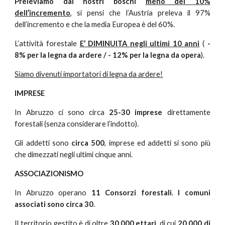
Preleviamo dai nostri boschi
meno del 10%
dell’incremento
, si pensi che l’Austria preleva il 97%
dell’incremento e che la media Europea è del 60%.
L’attività forestale
E’ DIMINUITA negli ultimi 10 anni
(
-
8% per la legna da ardere / - 12% per la legna da opera
).
Siamo divenuti importatori di legna da ardere!
IMPRESE
In Abruzzo ci sono circa
25-30 imprese
direttamente
forestali (senza considerare l’indotto).
Gli addetti sono
circa 500
, imprese ed addetti si sono più
che dimezzati negli ultimi cinque anni.
ASSOCIAZIONISMO
In Abruzzo operano
11 Consorzi forestali
.
I comuni
associati sono circa 30
.
Il territorio gestito è di oltre
30.000 ettari
, di cui
20.000 di